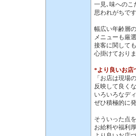
一見､味へのこ
思われがちで
幅広い年齢層
メニューも厳
接客に関して
心掛けており
*より良いお店
「お店は現場
反映して良く
いろいろなデ
ぜひ積極的に
そういった点
お給料や福利
より良いお店