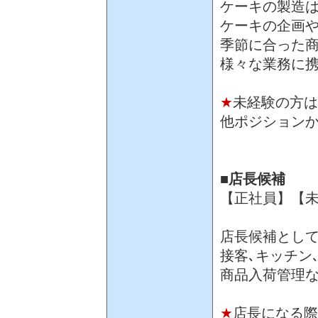
ケーキの製造
ケーキの企画
季節に合った
様々な業務に
★
未経験の方は
他ポジション
■店長候補
【正社員】【未
店長候補とし
接客､キッチン
商品入荷管理
★
店長になる際