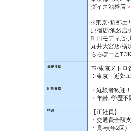
ダイス池袋店
※東京･近郊エ
原宿店/池袋店
町田モディ店/
丸井大宮店/横
ららぽーとTOK
最寄り駅
JR/東京メトロ
※東京・近郊
応募資格
・経験者歓迎
・年齢､学歴不
待遇
【正社員】
・交通費全額
・賞与(年2回)