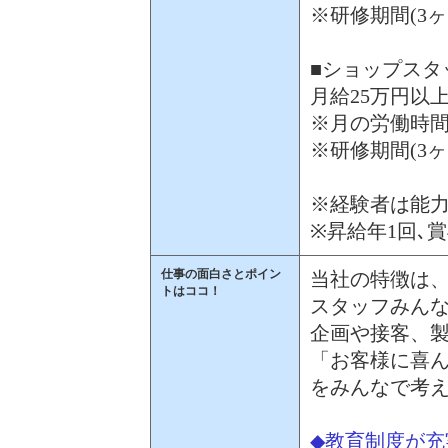
※研修期間(3ヶ
■ショップスタ
月給25万円以
※月の労働時間
※研修期間(3ヶ
※経験者は能
※昇給年1回､賞
仕事の面白さとポイン
当社の特徴は
トはココ！
スタッフみん
企画や接客、
「お客様に喜
をみんなで考
◆教育制度が充