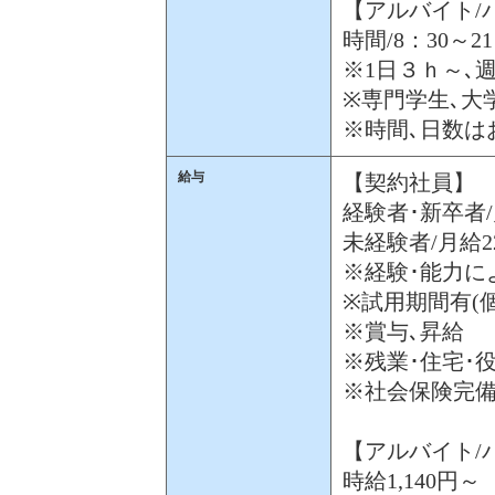
【アルバイト/
時間/8：30～2
※1日３ｈ～､
※専門学生､大
※時間､日数は
給与
【契約社員】
経験者･新卒者/
未経験者/月給2
※経験･能力に
※試用期間有(
※賞与､昇給
※残業･住宅･
※社会保険完
【アルバイト/
時給1,140円～