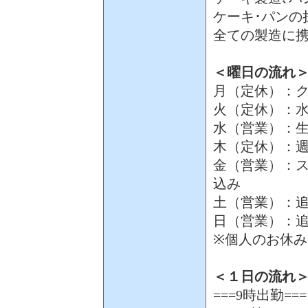
ケーキ･パンの
全ての製造に
＜曜日の流れ
月（定休）：
火（定休）：
水（営業）：生
木（定休）：
金（営業）：ス
込み
土（営業）：追
日（営業）：
※個人のお休み
＜１日の流れ
===9時出勤===