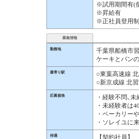
※試用期間有(
※昇給有
※正社員登用
募集情報
勤務地
千葉県船橋市習志
ケーキとパン
最寄り駅
○東葉高速線 北
○新京成線 北習
応募資格
・経験不問､未
・未経験者は4
・ベーカリー
・ソレイユに
待遇
【契約社員】