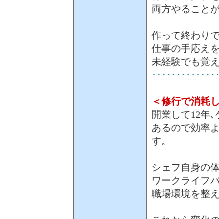
両方やること
作って終わりで
仕事の手応え
未経験でも覚
･････････････
＜修行で消耗
開業して12年
あるので効率
す。
シェフ自身の体
ワークライフ
職場環境を整