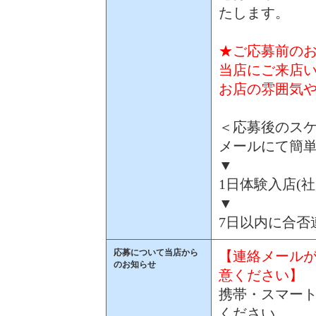
たします。
★ご応募前のお
当店にご来店
お店の雰囲気
＜応募後のス
メールにて簡
▼
1日体験入店(社
▼
7日以内に合否
応募について当店から
【連絡メール
のお知らせ
意ください】
携帯・スマート
ください。