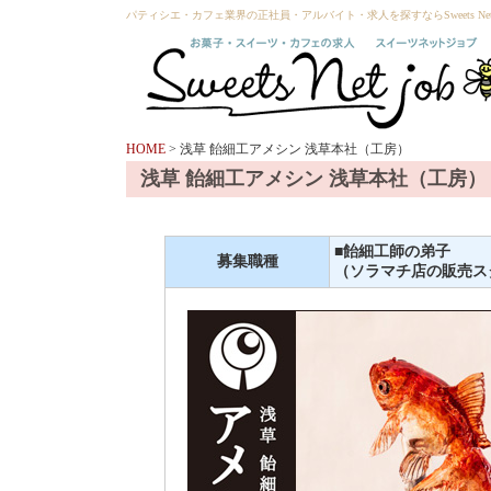
パティシエ・カフェ業界の正社員・アルバイト・求人を探すならSweets Net 
HOME
> 浅草 飴細工アメシン 浅草本社（工房）
浅草 飴細工アメシン 浅草本社（工房）
■飴細工師の弟子
募集職種
（ソラマチ店の販売ス