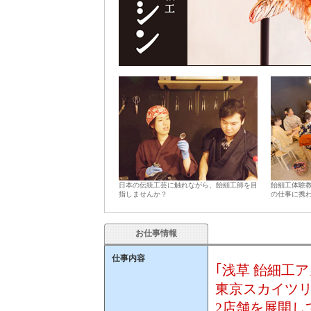
日本の伝統工芸に触れながら、飴細工師を目
飴細工体験
指しませんか？
の仕事に携
お仕事情報
仕事内容
｢浅草 飴細工
東京スカイツリ
2店舗を展開し