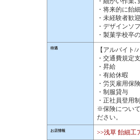
・細かい作業､
・将来的に飴
・未経験者歓
・デザインソ
・製菓学校卒の
待遇
【アルバイト/
・交通費規定
・昇給
・有給休暇
・労災雇用保
・制服貸与
・正社員登用
※保険につい
ださい。
お店情報
>>浅草 飴細