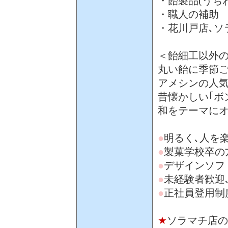
・飴製品(うち
・職人の補助
・花川戸店､ソ
＜飴細工以外
丸い飴に季節
アメシンの人気
昔懐かしい｢ボ
和をテーマに
●
明るく､人を
●
製菓学校卒の
●
デザインソフ
●
未経験者歓迎
●
正社員登用制
★
ソラマチ店の